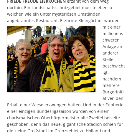
FRIEDE FREUDE EIERKUCHEN
erzählt von dem Weg
dorthin. Ein Landschaftsschutzgebiet musste ebenso
weichen wie ein unter mysteriösen Umständen
abgebranntes Restaurant.
Erzürnte Kleingärtner wurden
mit einer
millionens
chweren
Anlage an
anderer
Stelle
beschwicht
igt,
nachdem
mehrere
Bürgeriniti
ativen den
Erhalt einer Wiese erzwungen hatten. Und in der Euphorie
einer einzigen Bundesligasaison wurden von einem
charismatischen Oberbürgermeister alle Zweifel beiseite
geschoben, denn das neue, gigantische Stadion schien für
die kleine Großstadt im Grenzgebiet zu Holland und