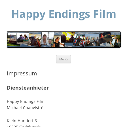
Happy Endings Film
Zum
Menü
Inhalt
springen
Impressum
Diensteanbieter
Happy Endings Film
Michael Chauvistré
Klein Hundorf 6
19205 Gadebusch